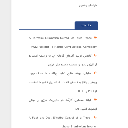
خراسان رضوی
مقالات
A Harmonic Elimination Method For Three-Phase
PWM Rectifier To Reduce Computational Complexity
کاهش تولید گازهای گلخانه ای به واسطه استفاده
از انرژی بادی و سیستم ذخیره ساز انرژی
جایابی بهینه منابع تولید پراکنده با هدف بهبود
پروفیل ولتاژ و کاهش تلفات شبکه برق کشور با استفاده
از PSO و TLBO
ارائه معماری کارآمد در مدیریت انرژی بر مبنای
اینترنت اشیاء IOT
A Fast and Cost-Effective Control of a Three-
phase Stand-Alone Inverter