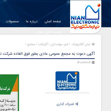
صفحه اصلی
درباره ما
محصولات
فرصت های شغلی
نیان الکترونیک
/
امور سهامداران /
گزارشات /
مجامع /
آگهی دعوت به مجمع عمومی عادی بطور فوق العاده شرکت نی
1402/12/04
اشتراک گذاری