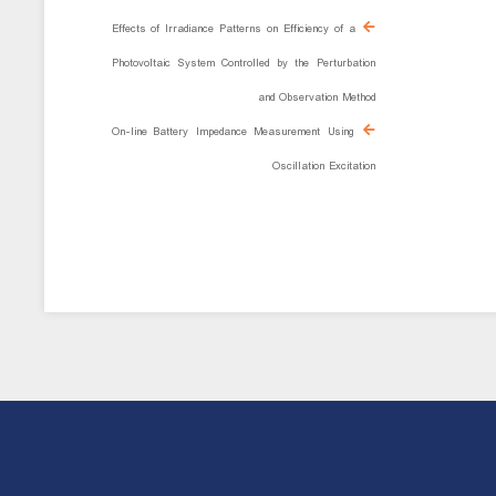
Effects of Irradiance Patterns on Efficiency of a
Photovoltaic System Controlled by the Perturbation
and Observation Method
On-line Battery Impedance Measurement Using
Oscillation Excitation