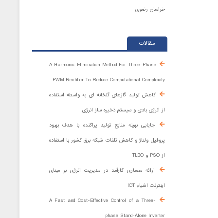
خراسان رضوی
مقالات
A Harmonic Elimination Method For Three-Phase
PWM Rectifier To Reduce Computational Complexity
کاهش تولید گازهای گلخانه ای به واسطه استفاده
از انرژی بادی و سیستم ذخیره ساز انرژی
جایابی بهینه منابع تولید پراکنده با هدف بهبود
پروفیل ولتاژ و کاهش تلفات شبکه برق کشور با استفاده
از PSO و TLBO
ارائه معماری کارآمد در مدیریت انرژی بر مبنای
اینترنت اشیاء IOT
A Fast and Cost-Effective Control of a Three-
phase Stand-Alone Inverter