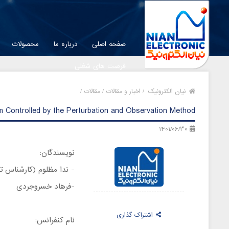
صفحه اصلی
درباره ما
محصولات
فرصت های شغلی
نیان الکترونیک
/
اخبار و مقالات /
مقالات /
em Controlled by the Perturbation and Observation Method
1401/06/30
نویسندگان:
- ندا مظلوم (کارشناس ت
-فرهاد خسروجردی
اشتراک گذاری
نام کنفرانس: