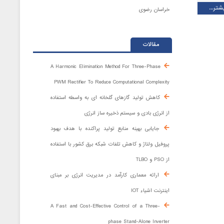
شتر...
خراسان رضوی
مقالات
A Harmonic Elimination Method For Three-Phase
PWM Rectifier To Reduce Computational Complexity
کاهش تولید گازهای گلخانه ای به واسطه استفاده
از انرژی بادی و سیستم ذخیره ساز انرژی
جایابی بهینه منابع تولید پراکنده با هدف بهبود
پروفیل ولتاژ و کاهش تلفات شبکه برق کشور با استفاده
از PSO و TLBO
ارائه معماری کارآمد در مدیریت انرژی بر مبنای
اینترنت اشیاء IOT
A Fast and Cost-Effective Control of a Three-
phase Stand-Alone Inverter