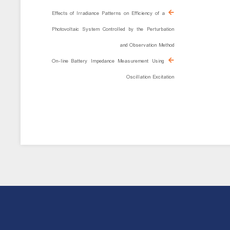
Effects of Irradiance Patterns on Efficiency of a
Photovoltaic System Controlled by the Perturbation
and Observation Method
On-line Battery Impedance Measurement Using
Oscillation Excitation