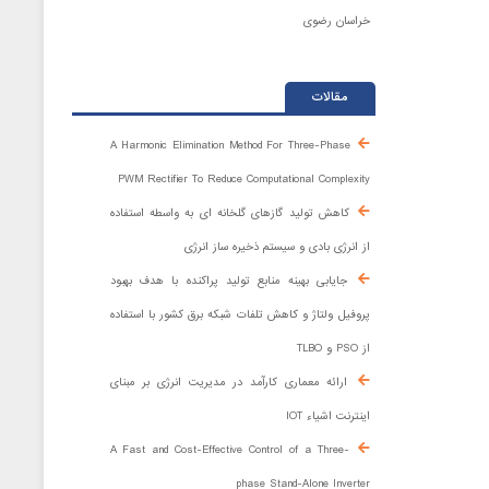
خراسان رضوی
مقالات
A Harmonic Elimination Method For Three-Phase
PWM Rectifier To Reduce Computational Complexity
کاهش تولید گازهای گلخانه ای به واسطه استفاده
از انرژی بادی و سیستم ذخیره ساز انرژی
جایابی بهینه منابع تولید پراکنده با هدف بهبود
پروفیل ولتاژ و کاهش تلفات شبکه برق کشور با استفاده
از PSO و TLBO
ارائه معماری کارآمد در مدیریت انرژی بر مبنای
اینترنت اشیاء IOT
A Fast and Cost-Effective Control of a Three-
phase Stand-Alone Inverter