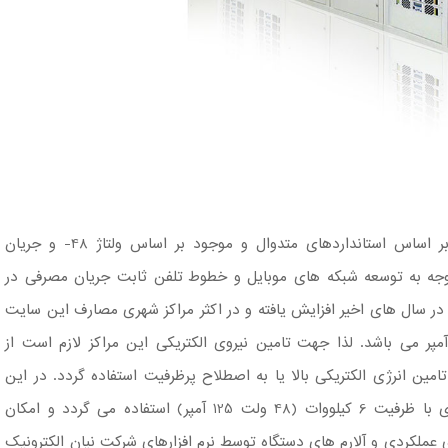
بر اساس استانداردهای متدوال و موجود بر اساس ولتاژ 48- و جریان
توجه به توسعه شبکه های موبایل و خطوط تلفن ثابت جریان مصرفی در
 در سال های اخیر افزایش یافته و در اکثر مراکز شهری مصارف این سایت
 بالغ بر چندین 1000 آمپر می باشد. لذا جهت تامین نیروی الکتریکی این مراکز لازم است از
مین انرژی الکتریکی بالا یا به اصطلاح پرظرفیت استفاده گردد. در این
سیستم ها از ماژول های با ظرفیت 6 کیلووات (48 ولت 125 آمپر) استفاده می گردد و امکان
ی عملکردی و آلارم های دستگاه توسط نرم افزارهای شرکت نیان الکترونیک