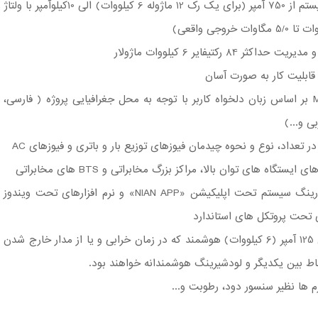
- قابلیت جریان‌ دهی سیستم از 750 آمپر (برای یک رک 12 ماژوله 6 کیلووات) الی 10کیلوآمپر با ولتاژ
 84 رکتیفایر 6 کیلووات ماژولار
- قابلیت تغییر زبان MCU بر اساس زبان دلخواه کاربر با توجه به محل جغرافیایی پروژه ( فارسی،
ی و...)
 تعداد، نوع و نحوه چیدمان فیوزهای توزیع بار و باتری و فیوزهای AC
تگاه‌ های توان بالا، مراکز بزرگ مخابراتی و BTS های مخابراتی
- قابلیت کنترل و مانیتورینگ سیستم تحت اپلیکیشن «NIAN APP» و نرم افزارهای تحت ویندوز
- استفاده از رکتیفایرهای 125 آمپر (6 کیلووات) هوشمند که در زمان خرابی و یا از مدار خارج شدن
م ‌ها نظیر سنسور دود، رطوبت و...