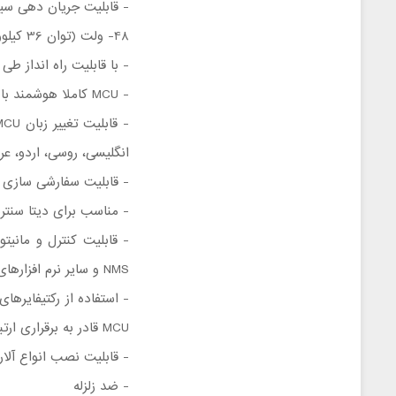
48- ولت (توان 36 کیلووات تا 5/0 مگاوات خروجی واقعی)
- با قابلیت راه ‌انداز طی و مدیریت حداکثر
- MCU کاملا هوشمند با قابلیت کار به صورت آسان
انگلیسی، روسی، اردو، عرب
- قابلیت سفارشی ‌سازی در
- مناسب برای دیتا سنترهای ایس
NMS و سایر نرم افزارهای تحت پروتکل ‌های استاندارد
MCU قادر به برقراری ارتباط بین یکدیگر و لودشیرینگ هوشمندانه خواهند بود.
- قابلیت نصب انواع آلار
- ضد زلزله