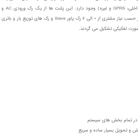
از طرق مختلف (شبکه داخلی، GPRS و غیره) وجود دارد. این پلنت ها از یک رک ورودی AC و
یک رک پاور Master و بر حسب نیاز مشتری از 0 الی 6 رک پاور Slave و رک های توزیع بار و باتری
ورت تفکیکی تشکیل می گردند.
 در تمام بخش ‌های سیستم
یش و تحویل بسیار ساده و سریع