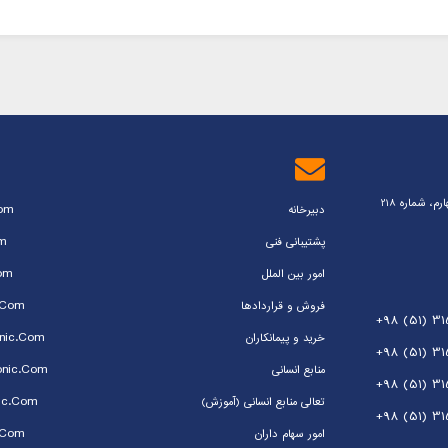
 شماره 218
com
دبیرخانه
m
پشتیبانی فنی
om
امور بین الملل
.com
فروش و قراردادها
+98 (51) 31
nic.com
خرید و پیمانکاران
+98 (51) 31
onic.com
منابع انسانی
+98 (51) 3
ic.com
تعالی منابع انسانی (آموزش)
+98 (51) 3
.com
امور سهام داران