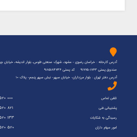
آدرس کارخانه : خراسان رضوی - مشهد، شهرک صنعتی طوس، بلوار اندیشه، خیابان چهارم،
صندوق پستی 1763-91775 کد پستی 9185184736
آدرس دفتر تهران : بلوار مرزداران- خیابان سپهر- نبش سپهر پنجم- پلاک 10
520 000
تلفن تماس
520 821
پشتیبانی فنی
1520 133
رسیدگی به شکایات
1520 520
امور سهام داران