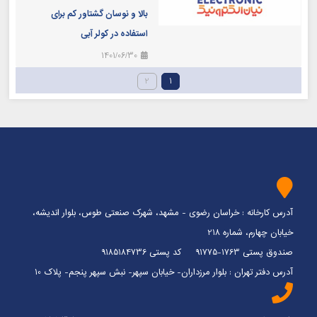
بالا و نوسان گشتاور کم برای
استفاده در کولر آبی
1401/06/30
2
1
آدرس کارخانه : خراسان رضوی - مشهد، شهرک صنعتی طوس، بلوار اندیشه،
خیابان چهارم، شماره 218
صندوق پستی 1763-91775 کد پستی 9185184736
آدرس دفتر تهران : بلوار مرزداران- خیابان سپهر- نبش سپهر پنجم- پلاک 10