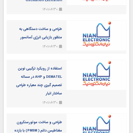
Oscillation Excitation
1401/06/30
طراحی و ساخت دستگاهی به
منظور بازیابی انرژی آسانسور
1401/06/30
استفاده از رويكرد تركيبی نوين
DEMATEL و AHP در مساله
تصميم گيری چند معياره طراحی
ساختار انبار
1401/06/30
طراحی و ساخت موتورسنکرون
مغناطیس دائم ( PMSM) با بازده