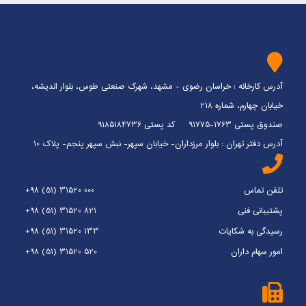
آدرس کارخانه : خراسان رضوی - مشهد، شهرک صنعتی طوس، بلوار اندیشه،
خیابان چهارم، شماره 218
صندوق پستی 1763-91775 کد پستی 9185184736
آدرس دفتر تهران : بلوار مرزداران- خیابان سپهر- نبش سپهر پنجم- پلاک 10
تلفن تماس
+98 (51) 31520 000
پشتیبانی فنی
+98 (51) 31520 821
رسیدگی به شکایات
+98 (51) 31520 133
امور سهام داران
+98 (51) 31520 520