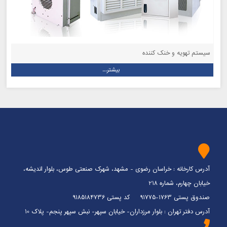
سیستم تهویه و خنک کننده
بیشتر...
آدرس کارخانه : خراسان رضوی - مشهد، شهرک صنعتی طوس، بلوار اندیشه،
خیابان چهارم، شماره 218
صندوق پستی 1763-91775 کد پستی 9185184736
آدرس دفتر تهران : بلوار مرزداران- خیابان سپهر- نبش سپهر پنجم- پلاک 10