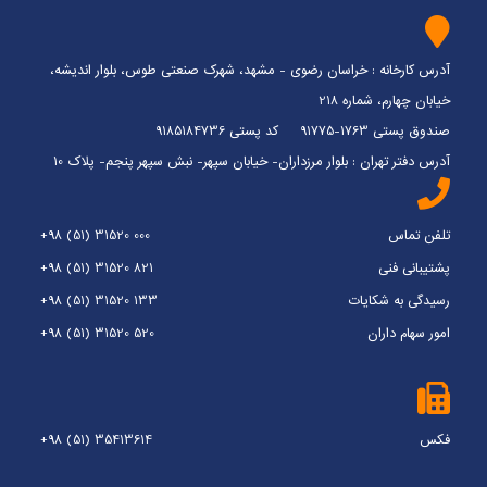
آدرس کارخانه : خراسان رضوی - مشهد، شهرک صنعتی طوس، بلوار اندیشه،
خیابان چهارم، شماره 218
صندوق پستی 1763-91775 کد پستی 9185184736
آدرس دفتر تهران : بلوار مرزداران- خیابان سپهر- نبش سپهر پنجم- پلاک 10
تلفن تماس
+98 (51) 31520 000
پشتیبانی فنی
+98 (51) 31520 821
رسیدگی به شکایات
+98 (51) 31520 133
امور سهام داران
+98 (51) 31520 520
فکس
+98 (51) 35413614