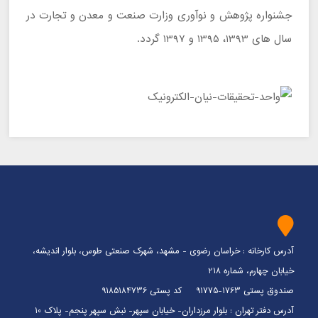
جشنواره پژوهش و نوآوری وزارت صنعت و معدن و تجارت در
سال‌ های 1393، 1395 و 1397 گردد.
آدرس کارخانه : خراسان رضوی - مشهد، شهرک صنعتی طوس، بلوار اندیشه،
خیابان چهارم، شماره 218
صندوق پستی 1763-91775 کد پستی 9185184736
آدرس دفتر تهران : بلوار مرزداران- خیابان سپهر- نبش سپهر پنجم- پلاک 10