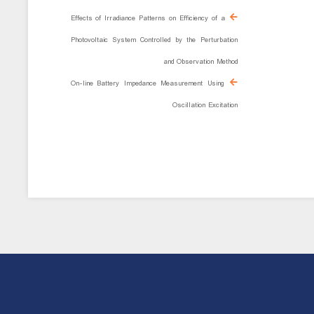
Effects of Irradiance Patterns on Efficiency of a
Photovoltaic System Controlled by the Perturbation
and Observation Method
On-line Battery Impedance Measurement Using
Oscillation Excitation