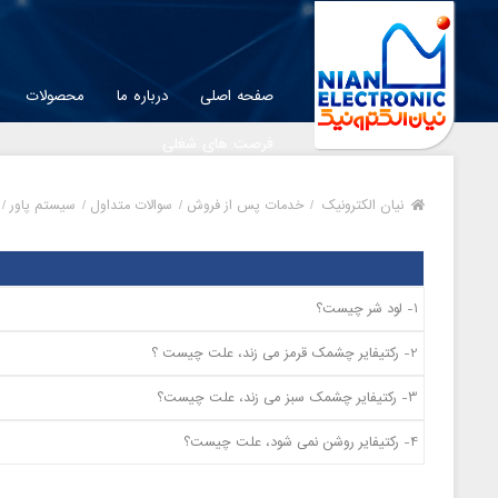
صفحه اصلی
درباره ما
محصولات
فرصت های شغلی
نیان الکترونیک
/
خدمات پس از فروش /
سوالات متداول /
سیستم پاور /
1- لود شر چیست؟
2- رکتیفایر چشمک قرمز می زند، علت چیست ؟
3- رکتیفایر چشمک سبز می زند، علت چیست؟
4- رکتیفایر روشن نمی شود، علت چیست؟