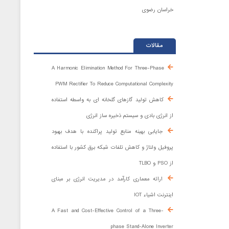
خراسان رضوی
مقالات
A Harmonic Elimination Method For Three-Phase
PWM Rectifier To Reduce Computational Complexity
کاهش تولید گازهای گلخانه ای به واسطه استفاده
از انرژی بادی و سیستم ذخیره ساز انرژی
جایابی بهینه منابع تولید پراکنده با هدف بهبود
پروفیل ولتاژ و کاهش تلفات شبکه برق کشور با استفاده
از PSO و TLBO
ارائه معماری کارآمد در مدیریت انرژی بر مبنای
اینترنت اشیاء IOT
A Fast and Cost-Effective Control of a Three-
phase Stand-Alone Inverter