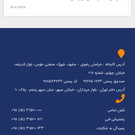
1402/07/17
آدرس کارخانه : خراسان رضوی - مشهد، شهرک صنعتی طوس، بلوار اندیشه،
خیابان چهارم، شماره 218
صندوق پستی 1763-91775 کد پستی 9185184736
آدرس دفتر تهران : بلوار مرزداران- خیابان سپهر- نبش سپهر پنجم- پلاک 10
تلفن تماس
+98 (51) 31520 000
پشتیبانی فنی
+98 (51) 31520 821
رسیدگی به شکایات
+98 (51) 31520 133