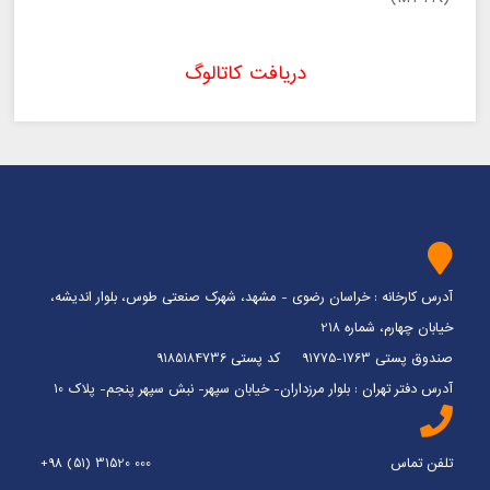
دریافت کاتالوگ
آدرس کارخانه : خراسان رضوی - مشهد، شهرک صنعتی طوس، بلوار اندیشه،
خیابان چهارم، شماره 218
صندوق پستی 1763-91775 کد پستی 9185184736
آدرس دفتر تهران : بلوار مرزداران- خیابان سپهر- نبش سپهر پنجم- پلاک 10
تلفن تماس
+98 (51) 31520 000