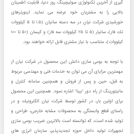
گيری از آخرين تكنولوژی سوئيچينگ روز دنيا، قابليت اطمينان
بالايی را به مشتريان خود عرضه می نمايد. اینورترهای
خورشیدی شركت نيان در سه دسته سانيان (1.5 تا 5 كيلووات
تك فاز)، سانيار (5 تا 25 كيلووات سه فاز) و كيسان (50 تا 100
كيلووات)، متناسب با نياز مشتری قابل ارائه خواهند بود.
با توجه به بومی سازی دانش اين محصول در شركت نيان از
مهمترين مزایای آن می توان به خدمات فنی و مهندسی مربوط
به قبل، حين و پس از فروش و همچنين سامانه كنترل و
مانيتورينگ از راه دور "بينا" اشاره نمود. همچنين اين محصول
برای اولين بار، در كشور توسط شركت نيان الكترونيك و در
راستای قطع وابستگی به محصولات مشابه خارجی، طراحی و
توليد شده است، كه توانسته است بالاترين ضريب بومی سازی
تجهيزات توليد داخل حوزه تجديدپذير، سازمان انرژی های