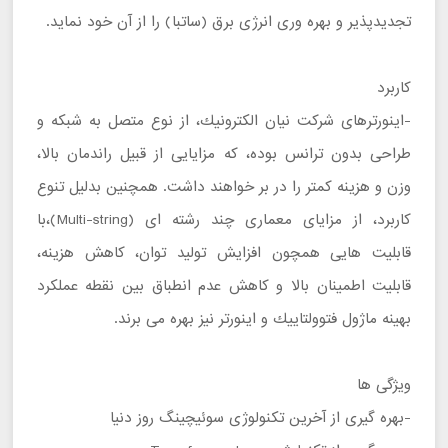
تجديدپذير و بهره وری انرژی برق (ساتبا) را از آن خود نمايد.
كاربرد
-اينورترهای شركت نيان الكترونيك، از نوع متصل به شبکه و
طراحی بدون ترانس بوده، كه مزایایی از قبیل راندمان بالا،
وزن و هزینه کمتر را در بر خواهند داشت. همچنين بدليل تنوع
كاربرد، از مزايای معماری چند رشته ای (Multi-string)،با
قابليت هايی همچون افزايش توليد توان، كاهش هزينه،
قابليت اطمينان بالا و كاهش عدم انطباق بين نقطه عملكرد
بهينه ماژول فتوولتاييك و اينورتر نيز بهره می برند.
ويژگی ها
-بهره گيری از آخرين تكنولوژی سوئيچينگ روز دنيا