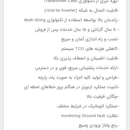
-بهره گيری از تكنولوژی Transformer-Less
-قابلیت اتصال به شبکه (Grid tie Inverter)
-راندمان بالا بواسطه استفاده از تكنولوژی Multi-String
- 5 سال گارانتی و 15 سال خدمات پس از فروش
-نصب و راه اندازی آسان و سريع
-كاهش هزينه های TCO سيستم
-قابليت اطمينان و انعطاف پذیری بالا
-ارائه خدمات پشتیبانی سريع، قوی و در دسترس
-طراحی و توليد كليه اجزاء به صورت يك پارچه
-تثبيت عملكرد اينورتر در هنگام بروز خطاهای لحظه ای
-چگالی ظرفيت بالا
-عملکرد اتوماتیک در شرایط مختلف
-نظارت monitoring Ground fault
-رنج ولتاژ ورودی وسيع