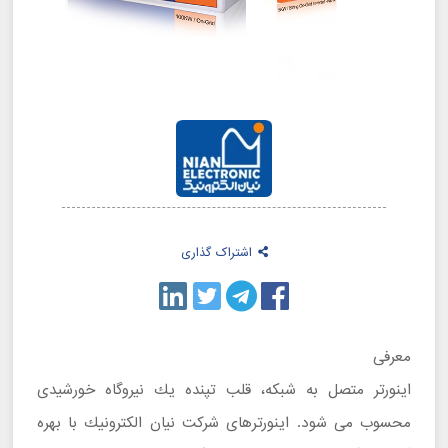
اشتراک گذاری
معرفی
اينورتر متصل به شبكه، قلب تپنده يك نيروگاه خورشيدی
محسوب می شود. اينورترهای شركت نيان الكترونيك با بهره