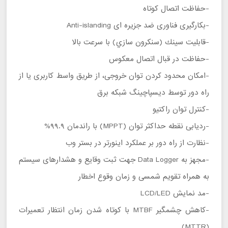
-حفاظت اتصال كوتاه
-بكارگيری فناوری ضد جزيره ای Anti-islanding
-قابليت سينك (سنكرون سازي) با سرعت بالا
-حفاظت در قبال اتصال معكوس
-امکان محدود کردن توان خروجی، از طریق واسط کاربری یا از
راه دور توسط دیسپاچینگ شبکه برق
-كنترل توان راكتيو
-ردیابی نقطه حداکثر توان (MPPT) با راندمان 99.9%
-نظارت از راه دور بر عملكرد اينورتر در بستر وب
-مجهز به Data Logger جهت ثبت وقايع و هشدارهای سيستم
به همراه تقويم شمسی و زمان وقوع اخطار
-مد نمايش LCD/LED
-کاهش چشمگیر MTBF با کوتاه شدن زمان انتظار تعمیرات
(MTTR)