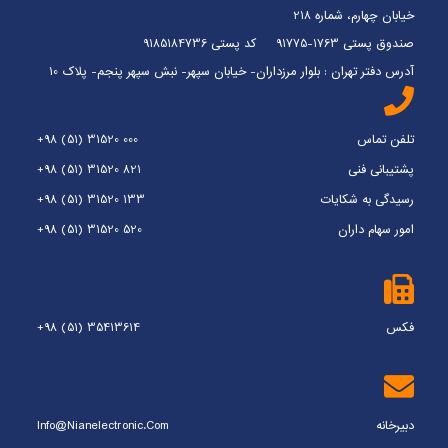
خیابان چهارم، شماره 218
صندوق پستی 1763-91775 کد پستی 9185184736
آدرس دفتر تهران : بلوار مرزداران- خیابان سپهر- نبش سپهر پنجم- پلاک 10
تلفن تماس
+98 (51) 31520 000
پشتیبانی فنی
+98 (51) 31520 821
رسیدگی به شکایات
+98 (51) 31520 133
امور سهام داران
+98 (51) 31520 520
فکس
+98 (51) 35413614
دبیرخانه
Info@nianelectronic.com