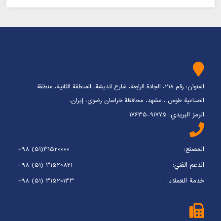
العنوان: رقم 218، الجادة الرابعة، شارع انديشة، المنطقة الثانية، منطقة
الصناعية طوس ، مشهد، محافظة خراسان رضوي، إيران.
الرمز البريدي: 91775-17635
المصنع:
+98 (51)31520000
الدعم الفني:
+98 (51) 31520821
خدمة العملاء:
+98 (51) 31520133