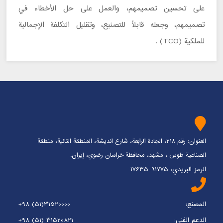
على تحسين تصميمهم، والعمل على حل الأخطاء في
تصميمهم، وجعله قابلاً للتصنيع، وتقليل التكلفة الإجمالية
للملكية (TCO) .
العنوان: رقم 218، الجادة الرابعة، شارع انديشة، المنطقة الثانية، منطقة
الصناعية طوس ، مشهد، محافظة خراسان رضوي، إيران.
الرمز البريدي: 91775-17635
المصنع:
+98 (51)31520000
الدعم الفني:
+98 (51) 31520821