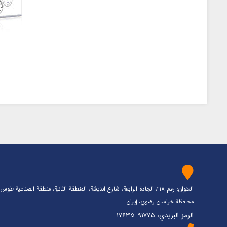
العنوان: رقم 218، الجادة الرابعة، شارع انديشة، المنطقة الثانية، منطقة الصناعية طو
محافظة خراسان رضوي، إيران.
الرمز البريدي: 91775-17635