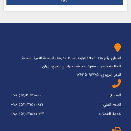
more
العنوان: رقم 218، الجادة الرابعة، شارع انديشة، المنطقة الثانية، منطقة
الصناعية طوس ، مشهد، محافظة خراسان رضوي، إيران.
الرمز البريدي: 91775-17635
المصنع:
+98 (51)31520000
الدعم الفني:
+98 (51) 31520821
خدمة العملاء:
+98 (51) 31520133