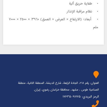
• طفاية حريق آلية
• نظام مراقبة الإنذار
• أبعاد؛ (الارتفاع × العرض × العمق) ٣٩٦٠ × ٢٥٠٠ × ٧٠٠٠
ملم
العنوان: رقم 218، الجادة الرابعة، شارع انديشة، المنطقة الثانية، منطقة
الصناعية طوس ، مشهد، محافظة خراسان رضوي، إيران.
الرمز البريدي: 91775-17635